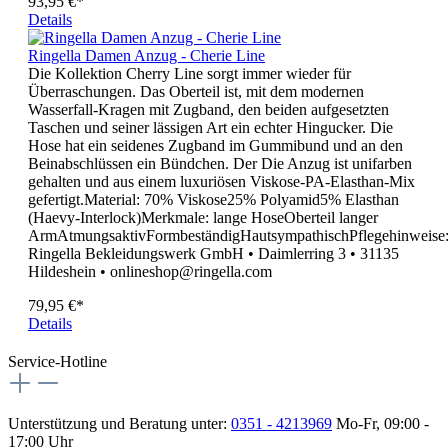
93,95 €*
Details
Ringella Damen Anzug - Cherie Line
Die Kollektion Cherry Line sorgt immer wieder für
Überraschungen. Das Oberteil ist, mit dem modernen
Wasserfall-Kragen mit Zugband, den beiden aufgesetzten
Taschen und seiner lässigen Art ein echter Hingucker. Die
Hose hat ein seidenes Zugband im Gummibund und an den
Beinabschlüssen ein Bündchen. Der Die Anzug ist unifarben
gehalten und aus einem luxuriösen Viskose-PA-Elasthan-Mix
gefertigt.Material: 70% Viskose25% Polyamid5% Elasthan
(Haevy-Interlock)Merkmale: lange HoseOberteil langer
ArmAtmungsaktivFormbeständigHautsympathischPflegehinweise
Ringella Bekleidungswerk GmbH • Daimlerring 3 • 31135
Hildeshein • onlineshop@ringella.com
79,95 €*
Details
Service-Hotline
Unterstützung und Beratung unter:
0351 - 4213969
Mo-Fr, 09:00 -
17:00 Uhr