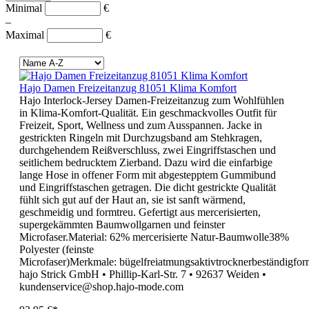
Minimal
€
–
Maximal
€
Hajo Damen Freizeitanzug 81051 Klima Komfort
Hajo Interlock-Jersey Damen-Freizeitanzug zum Wohlfühlen
in Klima-Komfort-Qualität. Ein geschmackvolles Outfit für
Freizeit, Sport, Wellness und zum Ausspannen. Jacke in
gestrickten Ringeln mit Durchzugsband am Stehkragen,
durchgehendem Reißverschluss, zwei Eingriffstaschen und
seitlichem bedrucktem Zierband. Dazu wird die einfarbige
lange Hose in offener Form mit abgestepptem Gummibund
und Eingriffstaschen getragen. Die dicht gestrickte Qualität
fühlt sich gut auf der Haut an, sie ist sanft wärmend,
geschmeidig und formtreu. Gefertigt aus mercerisierten,
supergekämmten Baumwollgarnen und feinster
Microfaser.Material: 62% mercerisierte Natur-Baumwolle38%
Polyester (feinste
Microfaser)Merkmale: bügelfreiatmungsaktivtrocknerbeständigfo
hajo Strick GmbH • Phillip-Karl-Str. 7 • 92637 Weiden •
kundenservice@shop.hajo-mode.com